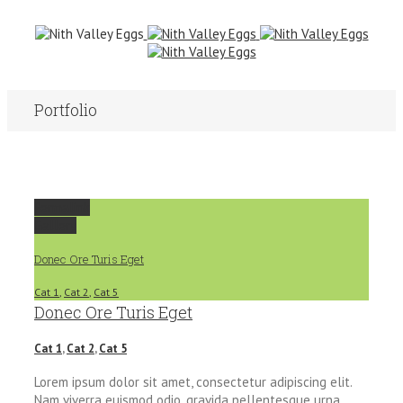
Portfolio
Permalink
Gallery
Donec Ore Turis Eget
Cat 1
,
Cat 2
,
Cat 5
Donec Ore Turis Eget
Cat 1
,
Cat 2
,
Cat 5
Lorem ipsum dolor sit amet, consectetur adipiscing elit.
Nam viverra euismod odio, gravida pellentesque urna