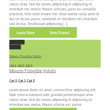
varius vitae. Sed dui lorem, adipiscing in adipiscing et,
interdum nec metus. Mauris ultricies, justo eu convallis
placerat, felis enim ornare nisi, vitae mattis nulla ante id
dui. Ut lectus purus, commodo et tincidunt vel, interdum
sed lectus. Vestibulum adipiscing [...]
Learn More
View Project
Permalink
Gallery
Mauris Fringilla Voluts
Cat 1
,
Cat 2
,
Cat 3
Mauris Fringilla Voluts
Cat 1
,
Cat 2
,
Cat 3
Lorem ipsum dolor sit amet, consectetur adipiscing elit.
Nam viverra euismod odio, gravida pellentesque urna
varius vitae. Sed dui lorem, adipiscing in adipiscing et,
interdum nec metus. Mauris ultricie est justos.