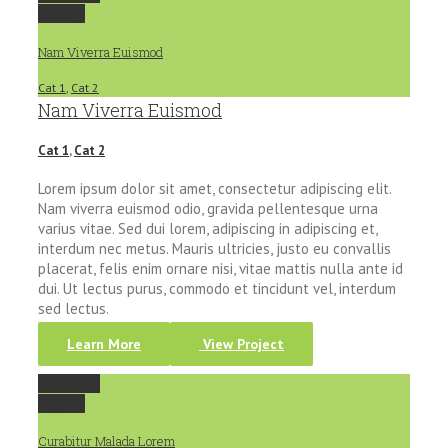
Gallery
Nam Viverra Euismod
Cat 1
,
Cat 2
Nam Viverra Euismod
Cat 1
,
Cat 2
Lorem ipsum dolor sit amet, consectetur adipiscing elit.
Nam viverra euismod odio, gravida pellentesque urna
varius vitae. Sed dui lorem, adipiscing in adipiscing et,
interdum nec metus. Mauris ultricies, justo eu convallis
placerat, felis enim ornare nisi, vitae mattis nulla ante id
dui. Ut lectus purus, commodo et tincidunt vel, interdum
sed lectus.
Learn More
View Project
Permalink
Gallery
Curabitur Malada Lorem