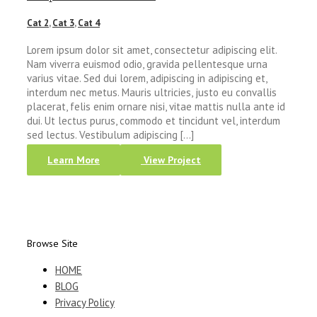
Cat 2
,
Cat 3
,
Cat 4
Lorem ipsum dolor sit amet, consectetur adipiscing elit.
Nam viverra euismod odio, gravida pellentesque urna
varius vitae. Sed dui lorem, adipiscing in adipiscing et,
interdum nec metus. Mauris ultricies, justo eu convallis
placerat, felis enim ornare nisi, vitae mattis nulla ante id
dui. Ut lectus purus, commodo et tincidunt vel, interdum
sed lectus. Vestibulum adipiscing [...]
Learn More
View Project
Browse Site
HOME
BLOG
Privacy Policy