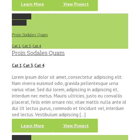
Learn More
View Project
Permalink
Gallery
Proin Sodales Quam
Cat 1
,
Cat 3
,
Cat 4
Proin Sodales Quam
Cat 1
,
Cat 3
,
Cat 4
Lorem ipsum dolor sit amet, consectetur adipiscing elit.
Nam viverra euismod odio, gravida pellentesque urna
varius vitae. Sed dui lorem, adipiscing in adipiscing et,
interdum nec metus. Mauris ultricies, justo eu convallis
placerat, felis enim ornare nisi, vitae mattis nulla ante id
dui. Ut lectus purus, commodo et tincidunt vel, interdum
sed lectus. Vestibulum adipiscing [...]
Learn More
View Project
Permalink