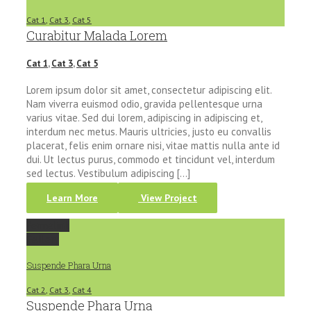
Cat 1
,
Cat 3
,
Cat 5
Curabitur Malada Lorem
Cat 1
,
Cat 3
,
Cat 5
Lorem ipsum dolor sit amet, consectetur adipiscing elit.
Nam viverra euismod odio, gravida pellentesque urna
varius vitae. Sed dui lorem, adipiscing in adipiscing et,
interdum nec metus. Mauris ultricies, justo eu convallis
placerat, felis enim ornare nisi, vitae mattis nulla ante id
dui. Ut lectus purus, commodo et tincidunt vel, interdum
sed lectus. Vestibulum adipiscing [...]
Learn More
View Project
Permalink
Gallery
Suspende Phara Urna
Cat 2
,
Cat 3
,
Cat 4
Suspende Phara Urna