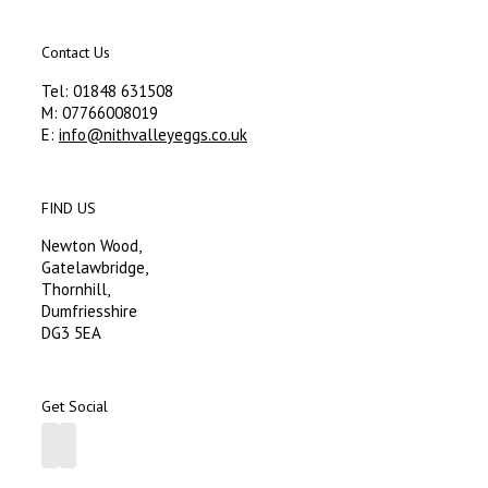
Contact Us
Tel: 01848 631508
M: 07766008019
E:
info@nithvalleyeggs.co.uk
FIND US
Newton Wood,
Gatelawbridge,
Thornhill,
Dumfriesshire
DG3 5EA
Get Social